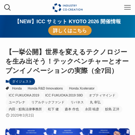
【NEW】ICC サミット KYOTO 2026 開催情報
詳しくはこちら
【一挙公開】世界を変えるテクノロジー
を生み出そう！テックベンチャーとオー
プンイノベーションの実際（全7回）
ダイジェスト
Honda
Honda R&D Innovations
Honda Xcelerator
ICC FUKUOKA 2019
ICC FUKUOKA 2019 S9D
オプティマインド
ユーグレナ
リアルテックファンド
リバネス
丸 幸弘
内田・鮫島法律事務所
松下 健
森本 作也
永田 暁彦
鮫島 正洋
2020年3月2日