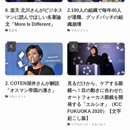
6. 楽天 北川さんがビジネス
2.100人の組織で毎年40人
マンに読んでほしい名著論
が退職、グッドパッチの組
文「More Is Different」
織崩壊
生き方
マネジメント
2. COTEN深井さんが解説
見るだけから、ケアする眼
「オスマン帝国の凄さ」
鏡へ！目の動きに合わせた
オートフォーカス眼鏡を開
マネジメント
発する「エルシオ」（ICC
FUKUOKA 2020）【文字
起こし版】
リアルテック・カタパルト