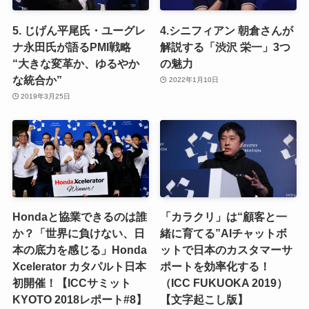
5. じげん平尾氏・ユーグレ
4.シニフィアン 朝倉さんが
ナ永田氏が語るPMI戦略
解説する「渋沢 栄一」3つ
“大きな変革か、ゆるやか
の魅力
な統合か”
2022年1月10日
2019年3月25日
Hondaと協業できるのは誰
「カラクリ」は“顧客と一
か？「世界に負けない、日
緒に育てる”AIチャットボ
本の底力を感じる」Honda
ットで日本のカスタマーサ
Xcelerator カタパルト日本
ポートを効率化する！
初開催！【ICCサミット
（ICC FUKUOKA 2019）
KYOTO 2018レポート#8】
【文字起こし版】