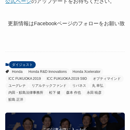
公式ページ
のアップデートをお待ちください。
更新情報はFacebookページのフォローをお願い致
ダイジェスト
Honda
Honda R&D Innovations
Honda Xcelerator
ICC FUKUOKA 2019
ICC FUKUOKA 2019 S9D
オプティマインド
ユーグレナ
リアルテックファンド
リバネス
丸 幸弘
内田・鮫島法律事務所
松下 健
森本 作也
永田 暁彦
鮫島 正洋
この記事が気に入ったら