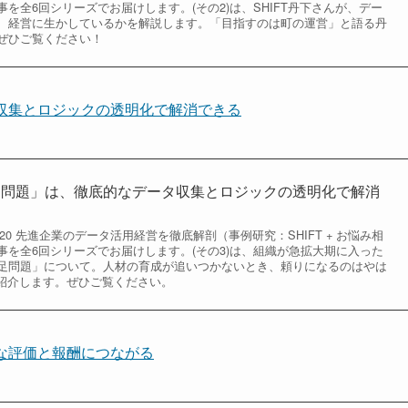
を全6回シリーズでお届けします。(その2)は、SHIFT丹下さんが、デー
、経営に生かしているかを解説します。「目指すのは町の運営」と語る丹
ぜひご覧ください！
タ収集とロジックの透明化で解消できる
不足問題」は、徹底的なデータ収集とロジックの透明化で解消
 2020 先進企業のデータ活用経営を徹底解剖（事例研究：SHIFT + お悩み相
事を全6回シリーズでお届けします。(その3)は、組織が急拡大期に入った
足問題」について。人材の育成が追いつかないとき、頼りになるのはやは
を紹介します。ぜひご覧ください。
当な評価と報酬につながる