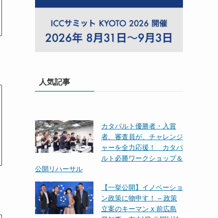
人気記事
カタパルト優勝者・入賞
者、審査員が、チャレンジ
ャーを全力応援！ カタパ
ルト必勝ワークショップ＆
公開リハーサル
【一挙公開】イノベーショ
ン政策に物申す！ – 政策
立案のキーマン x 前広島