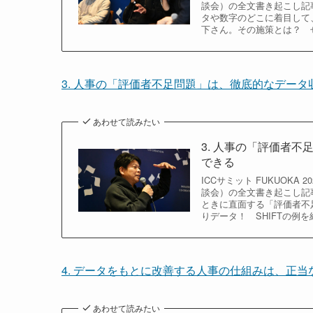
談会）の全文書き起こし記事
タや数字のどこに着目して
下さん。その施策とは？ 
3. 人事の「評価者不足問題」は、徹底的なデー
あわせて読みたい
3. 人事の「評価者
できる
ICCサミット FUKUOKA
談会）の全文書き起こし記
ときに直面する「評価者不
りデータ！ SHIFTの例
4. データをもとに改善する人事の仕組みは、正
あわせて読みたい