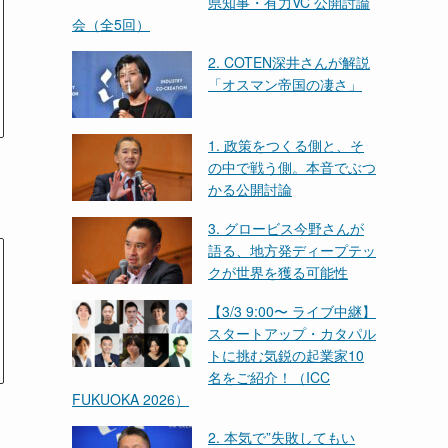
県知事・有力VC 公開討論
会（全5回）
2. COTEN深井さんが解説
「オスマン帝国の凄さ」
1. 政策をつくる側と、そ
の中で戦う側。本音でぶつ
かる公開討論
3. グロービス今野さんが
語る、地方発ディープテッ
クが世界を獲る可能性
【3/3 9:00〜 ライブ中継】
スタートアップ・カタパル
トに挑む気鋭の起業家10
名をご紹介！（ICC
FUKUOKA 2026）
2. 本気で”失敗してもい