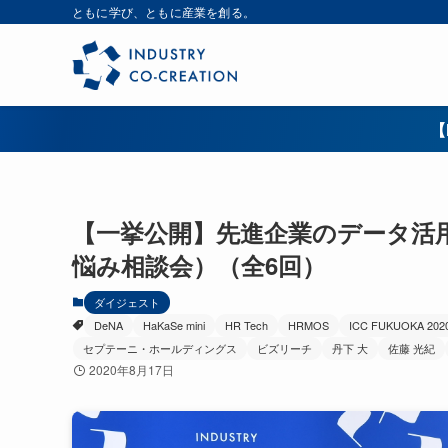
ともに学び、ともに産業を創る。
【
【一挙公開】先進企業のデータ活用経
悩み相談会）（全6回）
ダイジェスト
DeNA
HaKaSe mini
HR Tech
HRMOS
ICC FUKUOKA 202
セプテーニ・ホールディングス
ビズリーチ
丹下 大
佐藤 光紀
2020年8月17日