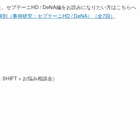
た。セプテーニHD / DeNA編をお読みになりたい方はこちらへ
（事例研究：セプテーニHD / DeNA）（全7回）
IFT + お悩み相談会）