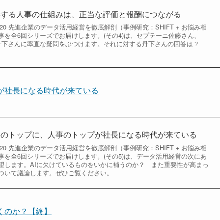
改善する人事の仕組みは、正当な評価と報酬につながる
 2020 先進企業のデータ活用経営を徹底解剖（事例研究：SHIFT + お悩み相
事を全6回シリーズでお届けします。(その4)は、セプテーニ佐藤さん、
IFT丹下さんに率直な疑問をぶつけます。それに対する丹下さんの回答は？
プが社長になる時代が来ている
人事のトップに、人事のトップが社長になる時代が来ている
 2020 先進企業のデータ活用経営を徹底解剖（事例研究：SHIFT + お悩み相
事を全6回シリーズでお届けします。(その5)は、データ活用経営の次にあ
望します。AIに欠けているものをいかに補うのか？ また重要性が高まっ
ついて議論します。ぜひご覧ください。
くのか？【終】