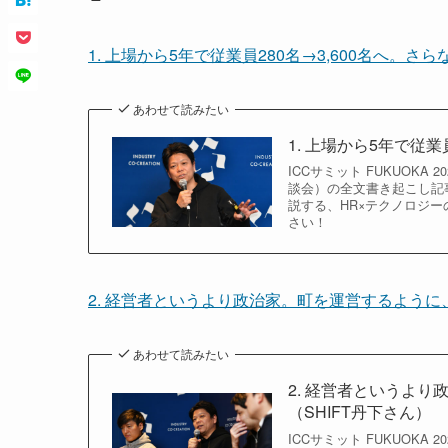
1. 上場から5年で従業員280名→3,600名へ。さら
あわせて読みたい
1. 上場から5年で従業
ICCサミット FUKUOKA
談会）の全文書き起こし記
説する、HR×テクノロジー
さい！
2. 経営者というより政治家。町を運営するように
あわせて読みたい
2. 経営者というよ
（SHIFT丹下さん）
ICCサミット FUKUOKA