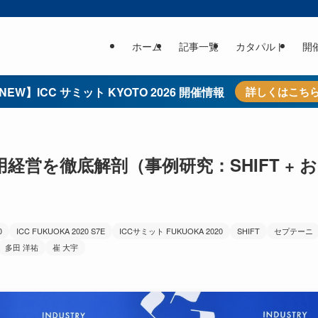
ホーム
記事一覧
カタパルト
開
NEW】ICC サミット KYOTO 2026 開催情報
詳しくはこち
営を徹底解剖（事例研究：SHIFT + お
0
ICC FUKUOKA 2020 S7E
ICCサミット FUKUOKA 2020
SHIFT
セプテーニ
多田 洋祐
崔 大宇