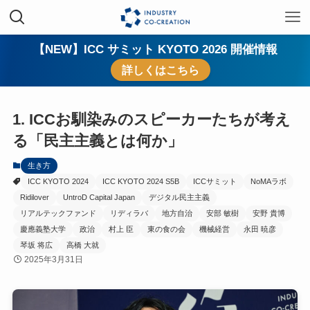
【NEW】ICC サミット KYOTO 2026 開催情報
詳しくはこちら
1. ICCお馴染みのスピーカーたちが考え
る「民主主義とは何か」
生き方
ICC KYOTO 2024
ICC KYOTO 2024 S5B
ICCサミット
NoMAラボ
Ridilover
UntroD Capital Japan
デジタル民主主義
リアルテックファンド
リディラバ
地方自治
安部 敏樹
安野 貴博
慶應義塾大学
政治
村上 臣
東の食の会
機械経営
永田 暁彦
琴坂 将広
高橋 大就
2025年3月31日