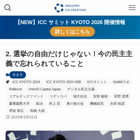
【NEW】ICC サミット KYOTO 2026 開催情報
詳しくはこちら
2. 選挙の自由だけじゃない！今の民主主
義で忘れられていること
生き方
ICC KYOTO 2024
ICC KYOTO 2024 S5B
ICCサミット
NoMAラボ
Ridilover
UntroD Capital Japan
デジタル民主主義
リアルテックファンド
リディラバ
地方自治
安部 敏樹
安野 貴博
慶應義塾大学
政治
村上 臣
東の食の会
機械経営
永田 暁彦
琴坂 将広
高橋 大就
2025年3月31日