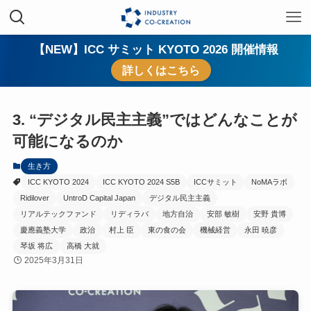
【NEW】ICC サミット KYOTO 2026 開催情報
詳しくはこちら
3. “デジタル民主主義”ではどんなことが
可能になるのか
生き方
ICC KYOTO 2024
ICC KYOTO 2024 S5B
ICCサミット
NoMAラボ
Ridilover
UntroD Capital Japan
デジタル民主主義
リアルテックファンド
リディラバ
地方自治
安部 敏樹
安野 貴博
慶應義塾大学
政治
村上 臣
東の食の会
機械経営
永田 暁彦
琴坂 将広
高橋 大就
2025年3月31日