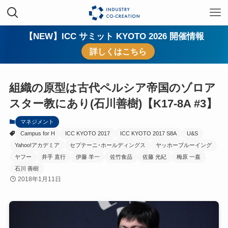
【NEW】ICC サミット KYOTO 2026 開催情報
詳しくはこちら
組織の原型は古代ペルシア帝国のゾロア
スター教にあり(石川善樹)【K17-8A #3】
マネジメント
Campus for H
ICC KYOTO 2017
ICC KYOTO 2017 S8A
U&S
Yahoo!アカデミア
セプテーニ･ホールディングス
ヤッホーブルーイング
ヤフー
井手 直行
伊藤 羊一
佐竹食品
佐藤 光紀
梅原 一嘉
石川 善樹
2018年1月11日