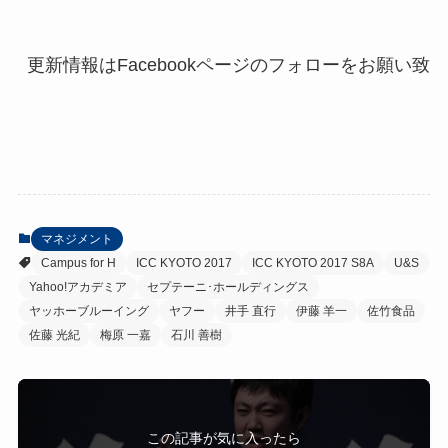
マネジメント
Campus for H
ICC KYOTO 2017
ICC KYOTO 2017 S8A
U&S
Yahoo!アカデミア
セプテーニ･ホールディングス
ヤッホーブルーイング
ヤフー
井手 直行
伊藤 羊一
佐竹食品
佐藤 光紀
梅原 一嘉
石川 善樹
この記事が気に入ったら