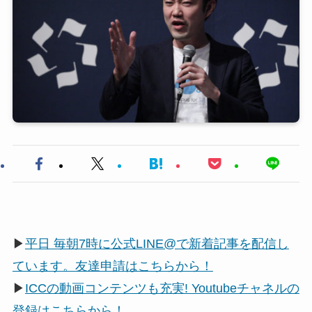
▶
平日 毎朝7時に公式LINE@で新着記事を配信し
ています。友達申請はこちらから！
▶
ICCの動画コンテンツも充実! Youtubeチャネルの
登録はこちらから！