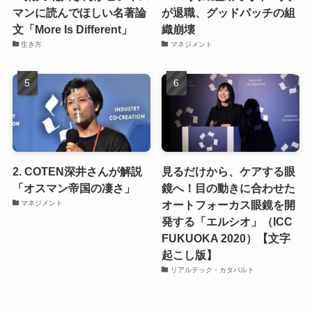
マンに読んでほしい名著論
が退職、グッドパッチの組
文「More Is Different」
織崩壊
生き方
マネジメント
2. COTEN深井さんが解説
見るだけから、ケアする眼
「オスマン帝国の凄さ」
鏡へ！目の動きに合わせた
オートフォーカス眼鏡を開
マネジメント
発する「エルシオ」（ICC
FUKUOKA 2020）【文字
起こし版】
リアルテック・カタパルト