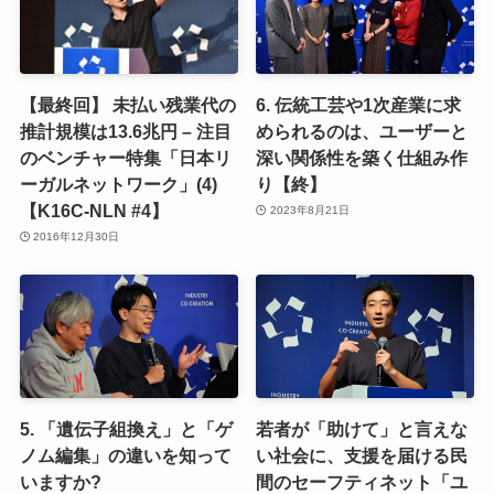
【最終回】 未払い残業代の
6. 伝統工芸や1次産業に求
推計規模は13.6兆円 – 注目
められるのは、ユーザーと
のベンチャー特集「日本リ
深い関係性を築く仕組み作
ーガルネットワーク」(4)
り【終】
【K16C-NLN #4】
2023年8月21日
2016年12月30日
5. 「遺伝子組換え」と「ゲ
若者が「助けて」と言えな
ノム編集」の違いを知って
い社会に、支援を届ける民
いますか?
間のセーフティネット「ユ