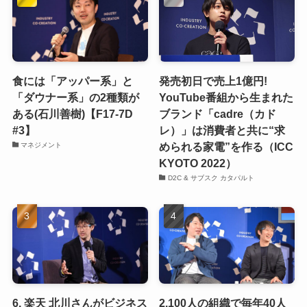
食には「アッパー系」と
発売初日で売上1億円!
「ダウナー系」の2種類が
YouTube番組から生まれた
ある(石川善樹)【F17-7D
ブランド「cadre（カド
#3】
レ）」は消費者と共に“求
められる家電”を作る（ICC
マネジメント
KYOTO 2022）
D2C & サブスク カタパルト
6. 楽天 北川さんがビジネス
2.100人の組織で毎年40人