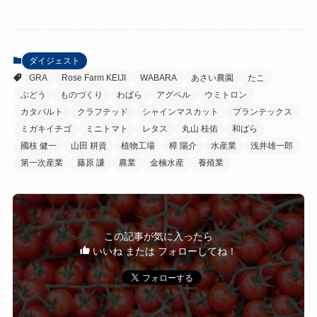
ダイジェスト
GRA
Rose Farm KEIJI
WABARA
あさい農園
たこ
ぶどう
ものづくり
わばら
アグベル
ウミトロン
カタパルト
クラフテッド
シャインマスカット
プランテックス
ミガキイチゴ
ミニトマト
レタス
丸山 桂佑
和ばら
國枝 健一
山田 耕資
植物工場
樟 陽介
水産業
浅井雄一郎
第一次産業
藤原 謙
農業
金楠水産
養殖業
この記事が気に入ったら
いいね または フォローしてね！