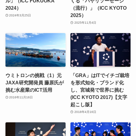
ル」（ICC FUKUOKA
くる「ハヤリソーセージ
2024）
（流行）」（ICC KYOTO
2025）
2024年3月25日
2025年11月4日
ウミトロンの挑戦（1）元
「GRA」はITでイチゴ栽培
JAXA研究開発員 藤原氏が
を形式知化・ブランド化
挑む水産業のICT活用
し、宮城発で世界に挑む
(ICC KYOTO 2017)【文字
2016年11月16日
起こし版】
2018年4月16日