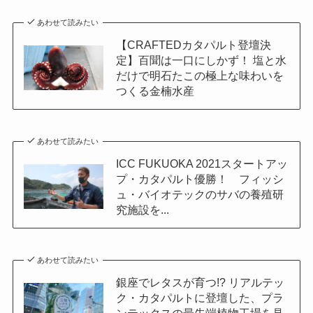
あわせて読みたい
【CRAFTEDカタパルト登壇決
定】百聞は一口にしかず！ 塩と水
だけで明石たこの極上な味わいを
つくる金楠水産
あわせて読みたい
ICC FUKUOKA 2021スタートアッ
プ・カタパルト優勝！ フィッシ
ュ・バイオテックのサバの養殖研
究施設を...
あわせて読みたい
銀座でレタスが育つ!? リアルテッ
ク・カタパルトに登壇した、プラ
ンテックスの最先端植物工場を見