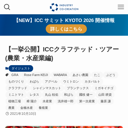
【NEW】ICC サミット KYOTO 2026 開催情報
詳しくはこちら
【一挙公開】ICCクラフテッド・ツアー
(農業・水産業編)
ダイジェスト
GRA
Rose Farm KEIJI
WABARA
あさい農園
たこ
ぶどう
ものづくり
わばら
アグベル
ウミトロン
カタパルト
クラフテッド
シャインマスカット
プランテックス
ミガキイチゴ
ミニトマト
レタス
丸山 桂佑
和ばら
國枝 健一
山田 耕資
植物工場
樟 陽介
水産業
浅井雄一郎
第一次産業
藤原 謙
農業
金楠水産
養殖業
2021年10月10日