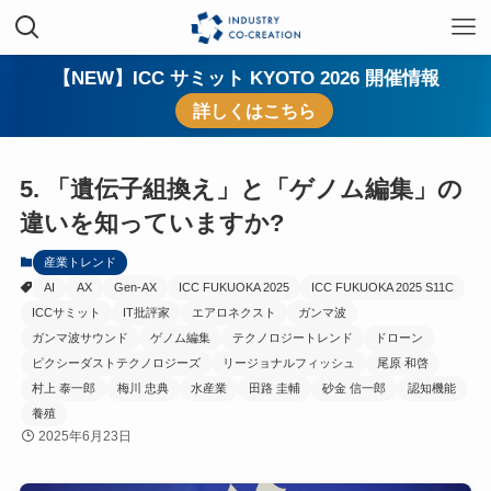
【NEW】ICC サミット KYOTO 2026 開催情報
詳しくはこちら
5. 「遺伝子組換え」と「ゲノム編集」の
違いを知っていますか?
産業トレンド
AI
AX
Gen-AX
ICC FUKUOKA 2025
ICC FUKUOKA 2025 S11C
ICCサミット
IT批評家
エアロネクスト
ガンマ波
ガンマ波サウンド
ゲノム編集
テクノロジートレンド
ドローン
ピクシーダストテクノロジーズ
リージョナルフィッシュ
尾原 和啓
村上 泰一郎
梅川 忠典
水産業
田路 圭輔
砂金 信一郎
認知機能
養殖
2025年6月23日