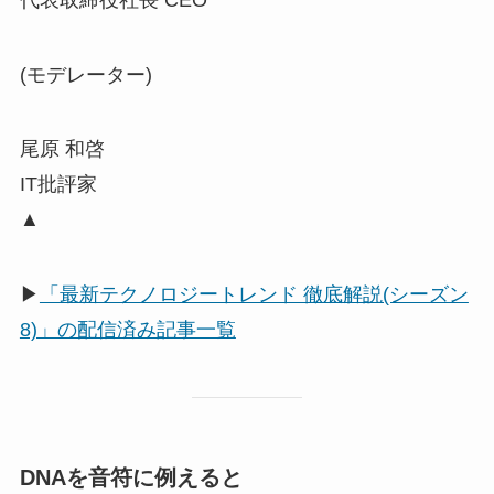
(モデレーター)
尾原 和啓
IT批評家
▲
▶
「最新テクノロジートレンド 徹底解説(シーズン
8)」の配信済み記事一覧
DNAを音符に例えると