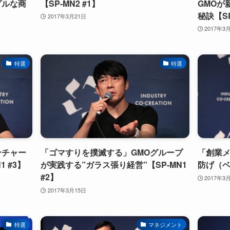
プルな商
【SP-MN2 #1】
GMOが
秘訣【SP
2017年3月21日
2017年3
特選
特選
ンチャー
「ゴマすりを撲滅する」GMOグループ
「創業
 #3】
が実践する”ガラス張り経営”【SP-MN1
防げ（ベ
#2】
2017年3
2017年3月15日
特選
マネジメント