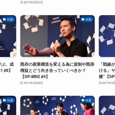
2017年3月27日
特選
特選
学ぶ、成
既存の産業構造を変える為に規制や既得
「戦線
 #8】
権益とどう向き合っていくべきか？
ける」ヤ
【SP-MN2 #4】
横”【SP
2017年3月24日
2017年3
特選
特選