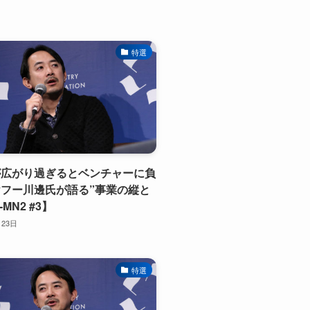
特選
が広がり過ぎるとベンチャーに負
フー川邊氏が語る”事業の縦と
-MN2 #3】
月23日
特選