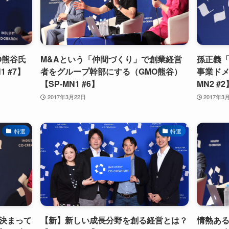
O熊谷氏
M&Aという「仲間づくり」で創業経営
孫正義「
 #7】
者をグループ幹部にする（GMO熊谷）
事業ドメ
【SP-MN1 #6】
MN2 #2
2017年3月22日
2017年3
特選
特選
決まって
【新】新しい成長分野を創る経営とは？
情熱ある