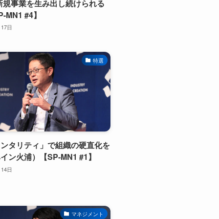
新規事業を生み出し続けられる
-MN1 #4】
月17日
特選
メンタリティ」で組織の硬直化を
イン火浦）【SP-MN1 #1】
月14日
マネジメント