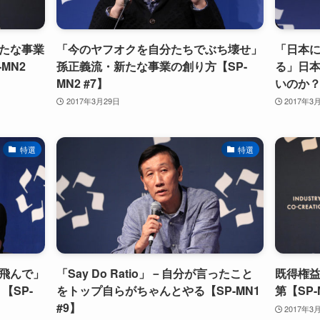
たな事業
「今のヤフオクを自分たちでぶち壊せ」
「日本
MN2
孫正義流・新たな事業の創り方【SP-
る」日
MN2 #7】
いのか？【
2017年3月29日
2017年3
特選
特選
飛んで」
「Say Do Ratio」－自分が言ったこと
既得権
【SP-
をトップ自らがちゃんとやる【SP-MN1
第【SP-
#9】
2017年3