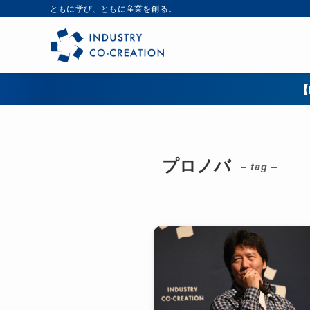
ともに学び、ともに産業を創る。
【
プロノバ
– tag –