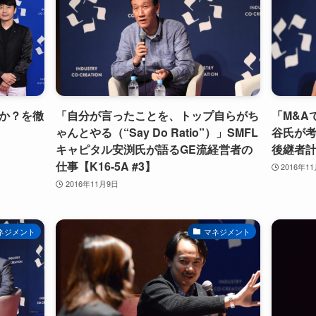
か？を徹
「自分が言ったことを、トップ自らがち
「M&A
ゃんとやる（“Say Do Ratio”）」SMFL
谷氏が
キャピタル安渕氏が語るGE流経営者の
後継者計画
仕事【K16-5A #3】
2016年1
2016年11月9日
ネジメント
マネジメント