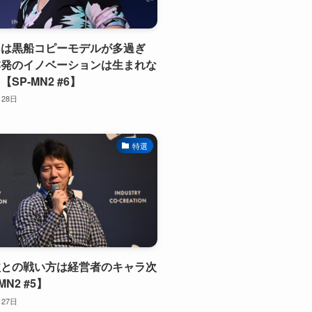
には黒船コピーモデルが多過ぎ
本発のイノベーションは生まれな
SP-MN2 #6】
月28日
特選
益との戦い方は経営者のキャラ次
MN2 #5】
月27日