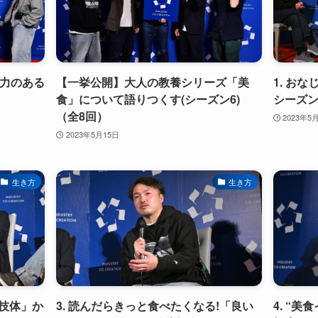
、力のある
【一挙公開】大人の教養シリーズ「美
1. お
】
食」について語りつくす(シーズン6)
シーズン
（全8回）
2023年5
2023年5月15日
生き方
生き方
心技体」か
3. 読んだらきっと食べたくなる!「良い
4. “