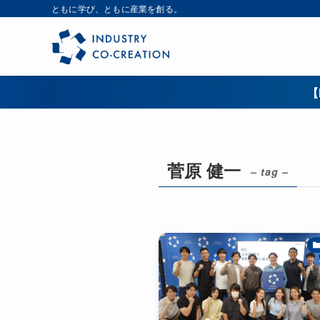
ともに学び、ともに産業を創る。
【
菅原 健一
– tag –