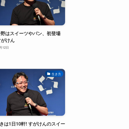
意分野はスイーツやパン、初登場
yすがけん
2月12日
生き方
ときは1日10軒! すがけんのスイー