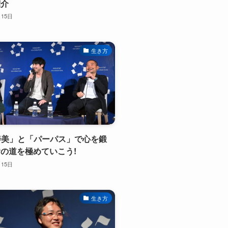
紹介
月15日
生き方
真善美」と「パーパス」で心を鍛
の道を極めていこう!
月15日
生き方