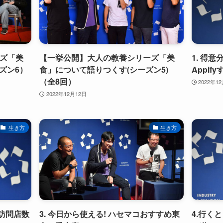
ーズ「美
【一挙公開】大人の教養シリーズ「美
1. 得
ズン6）
食」について語りつくす(シーズン5)
Appif
（全8回）
2022年1
2022年12月12日
生き方
生き方
訪問店数
3. 今日から使える! ハセマコおすすめ東
4.行く