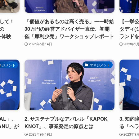
して！
「価値があるものは高く売る」ーー時給
【一挙
の
30万円の経営アドバイザー直伝、初開
タディ(
を体験
催「厚利少売」ワークショップレポート
ランドを
2025年5月14日
2023年9
ネジメント
マネジメント
IAL」、
2. サステナブルなアパレル「KAPOK
3. 知
ANU」が
KNOT」、事業発足の原点とは
る「ヘ
2023年9月19日
2023年9