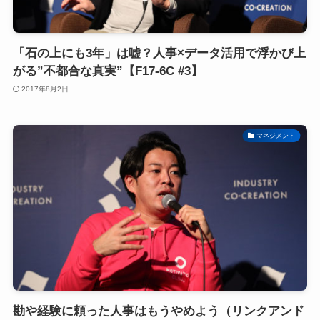
「石の上にも3年」は嘘？人事×データ活用で浮かび上
がる”不都合な真実”【F17-6C #3】
2017年8月2日
マネジメント
勘や経験に頼った人事はもうやめよう（リンクアンド