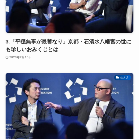
3.「平穏無事が最善なり」京都・石清水八幡宮の世に
も珍しいおみくじとは
2020年2月10日
生き方