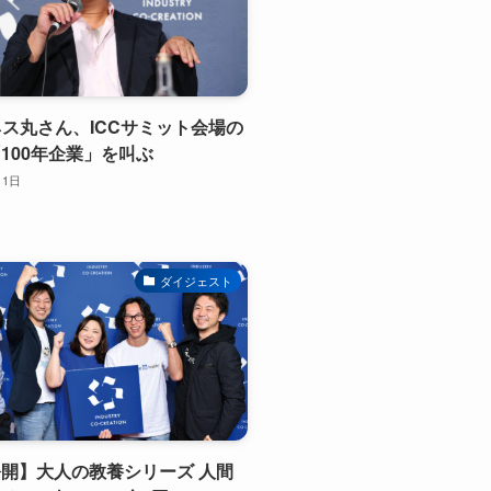
バネス丸さん、ICCサミット会場の
100年企業」を叫ぶ
月1日
ダイジェスト
開】大人の教養シリーズ 人間