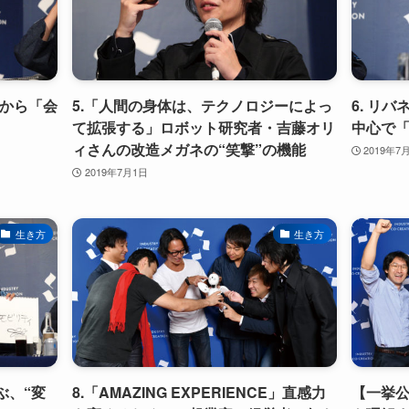
」から「会
5.「人間の身体は、テクノロジーによっ
6. リ
て拡張する」ロボット研究者・吉藤オリ
中心で「
ィさんの改造メガネの“笑撃”の機能
2019年7
2019年7月1日
生き方
生き方
ぶ、“変
8.「AMAZING EXPERIENCE」直感力
【一挙公