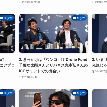
2019年10月15日
2019年7
生き方
生き方
oT」
2. きっかけは「ウンコ」!? Drone Fund
3. い
”にアプロ
千葉功太郎さんとリバネス丸幸弘さんの
光速じ
ICCサミットでの出会い
2019年7
2019年7月1日
生き方
生き方