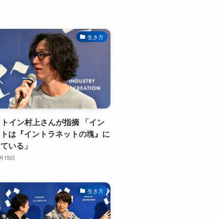
生き方
ンクトイン村上さんが指摘 「イン
ットは『イントラネットの塊』に
きている」
0月15日
生き方