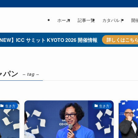
ホーム
記事一覧
カタパルト
開
NEW】ICC サミット KYOTO 2026 開催情報
詳しくはこち
ャパン
– tag –
生き方
生き方