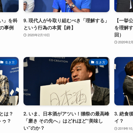
い」を科
9. 現代人が今取り組むべき「理解する」
【一挙公
の事例
という行為の本質【終】
を理解す
回）
2020年2月10日
2020年2
生き方
生き方
方とは？
2. いま、日本酒がアツい！獺祭の最高峰
3. 絶
トゥ？
「磨き その先へ」はどれほど“美味し
イ？
い”のか？
2019年1