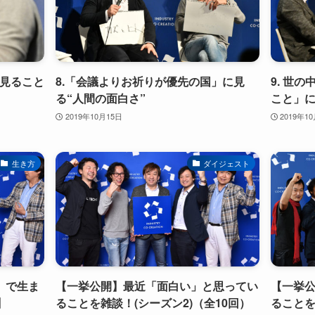
で見ること
8.「会議よりお祈りが優先の国」に見
9. 世
る“人間の面白さ”
こと」
2019年10月15日
2019年1
生き方
ダイジェスト
」で生ま
【一挙公開】最近「面白い」と思ってい
【一挙
】
ることを雑談！(シーズン2)（全10回）
ることを