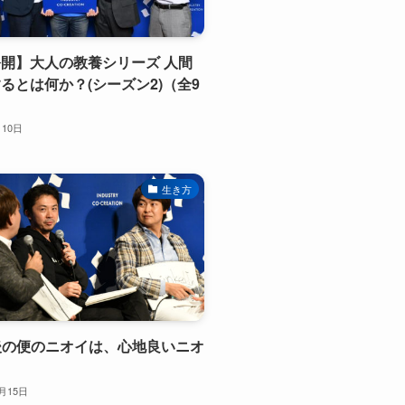
開】大人の教養シリーズ 人間
るとは何か？(シーズン2)（全9
月10日
生き方
食後の便のニオイは、心地良いニオ
0月15日