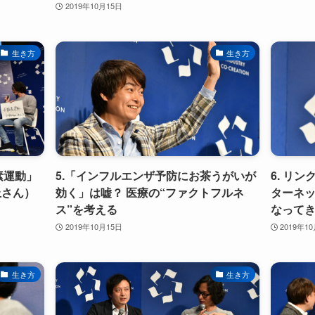
2019年10月15日
生き方
生き方
酸素運動」
5.「インフルエンザ予防にお茶うがいが
6. リ
上さん）
効く」は嘘？ 医療の“ファクトフルネ
ターネ
ス”を考える
なって
2019年10月15日
2019年1
生き方
生き方