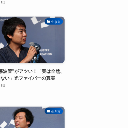
月1日
生き方
ま“導波管”がアツい！「実は全然、
ゃない」光ファイバーの真実
月1日
生き方