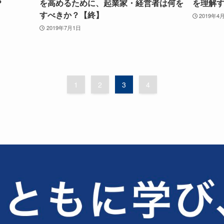
？
を高めるために、起業家・経営者は何を
を理解す
すべきか？【終】
2019年4
2019年7月1日
1
2
3
4