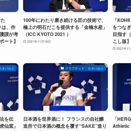
けた
100年にわたり磨き続ける匠の技術で、
「KOH
りは、作
極上の明石だこを提供する「金楠水産」
をつな
護謨が考
（ICC KYOTO 2021 ）
目指す（I
1レポート】
こし版
2021年11月16日
2021年1
カタパルト
クラフテッド・カタパルト
技法を伝
日本酒を世界酒に！ フランスの自社醸
「HER
虎仙窯」
造所で日本酒の概念を覆す“SAKE”造り
Athle