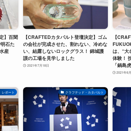
決定】百聞
【CRAFTEDカタパルト登壇決定】ゴム
【CRA
で明石た
の会社が完成させた、割れない、冷めな
FUKUO
水産
い、結露しないロックグラス！ 錦城護
は、“大
謨の工場を見学しました
体験！ 
「鍋島
2021年7月18日
2021年6
レポート
クラフテッド・カタパルト