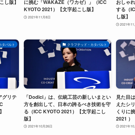
字起こし版】
に挑む「WAKAZE（ワカゼ）」（ICC
おしゃ
KYOTO 2021）【文字起こし版】
する（IC
し版】
2021年11月8日
2021年1
カタパルト
クラフテッド・カタパルト
アグリテ
「Dodici」は、伝統工芸の新しいまとい
見た目は
C
方を創出して、日本の誇るべき技術を守
えたシ
版】
る（ICC KYOTO 2021）【文字起こし
くりに挑
版】
2021
2021年10月26日
2021年1