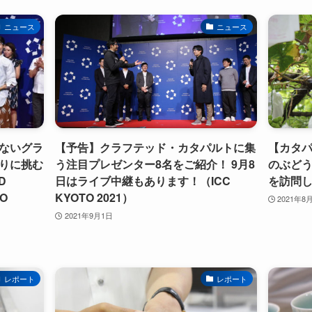
ニュース
ニュース
ないグラ
【予告】クラフテッド・カタパルトに集
【カタパ
りに挑む
う注目プレゼンター8名をご紹介！ 9月8
のぶど
D
日はライブ中継もあります！（ICC
を訪問
O
KYOTO 2021）
2021年8
2021年9月1日
レポート
レポート