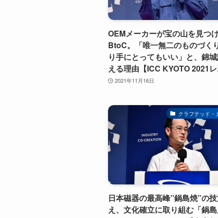
OEMメーカーが宝の山を見つ
BtoC。「唯一無二のものづく
り手にとってもいい」と、錦城
える理由【ICC KYOTO 202
2021年11月16日
クラフテッド・
日本磁器の最高峰”鍋島焼”の
え、文化確立に取り組む「鍋島