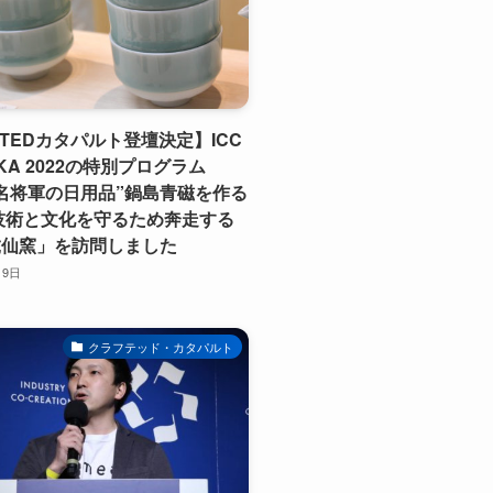
FTEDカタパルト登壇決定】ICC
KA 2022の特別プログラム
名将軍の日用品”鍋島青磁を作る
技術と文化を守るため奔走する
虎仙窯」を訪問しました
月9日
クラフテッド・カタパルト