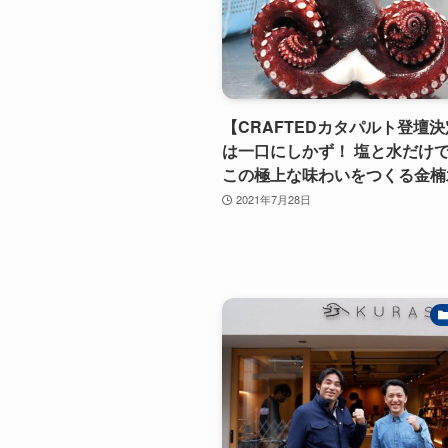
【CRAFTEDカタパルト登壇
は一口にしかず！ 塩と水だけ
この極上な味わいをつくる金楠
2021年7月28日