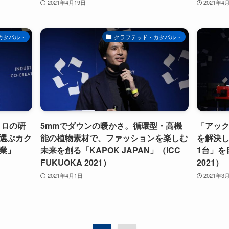
2021年4月19日
2021年4
カタパルト
クラフテッド・カタパルト
クロの研
5mmでダウンの暖かさ。循環型・高機
「アッ
選ぶカク
能の植物素材で、ファッションを楽しむ
を解決し
業」
未来を創る「KAPOK JAPAN」（ICC
1台」を目
FUKUOKA 2021）
2021）
2021年4月1日
2021年3