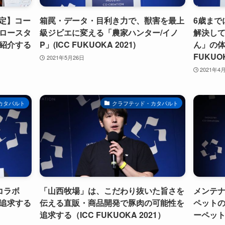
決定】コー
箱罠・データ・目利き力で、獣害を最上
6歳まで
ロースタ
級ジビエに変える「農家ハンター/イノ
解決し
紹介する
P」(ICC FUKUOKA 2021)
ん」の体
FUKUOK
2021年5月26日
2021年4
カタパルト
クラフテッド・カタパルト
コラボ
「山西牧場」は、こだわり抜いた旨さを
メンテ
追求する
伝える直販・商品開発で豚肉の可能性を
ペット
追求する（ICC FUKUOKA 2021）
ーペット」