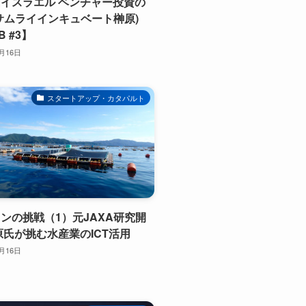
イスラエル ベンチャー投資の
サムライインキュベート榊原)
B #3】
1月16日
スタートアップ・カタパルト
ンの挑戦（1）元JAXA研究開
原氏が挑む水産業のICT活用
1月16日