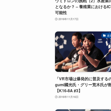
ウミトロンの挑戦（2）水産業
となるか？ – 養殖業におけるI
可能性
2016年11月17日
産
「VR市場は爆発的に普及する
gumi國光氏・グリー荒木氏が
【K16-8A #3】
2016年11月16日