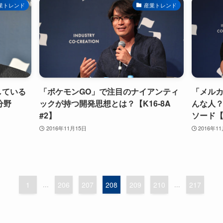
業トレンド
産業トレンド
している
「ポケモンGO」で注目のナイアンティ
「メル
分野
ックが持つ開発思想とは？【K16-8A
んな人
#2】
ソード【K
2016年11月15日
2016年1
1
...
206
207
208
209
210
...
217