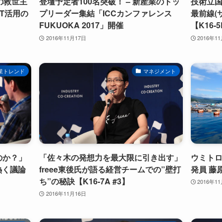
の救世主
登壇予定者100名突破！ – 新産業のトッ
技術立国
CT活用の
プリーダー集結「ICCカンファレンス
最前線(
FUKUOKA 2017」開催
【K16-5
2016年11月17日
2016年1
業トレンド
マネジメント
のか？」
「佐々木の発想力を最大限に引き出す」
ウミトロ
熱く議論
freee東後氏が語る経営チームでの”壁打
発員 藤
ち”の秘訣【K16-7A #3】
2016年1
2016年11月16日