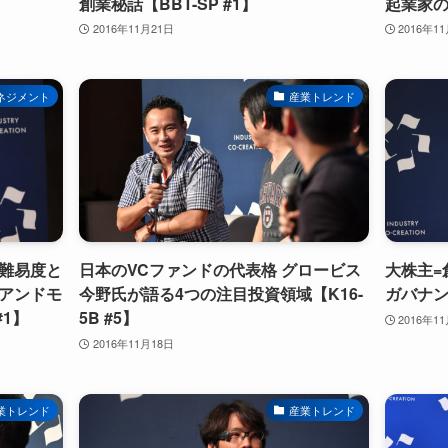
創業秘話【BBT-SP #1】
起業家の質
2016年11月21日
2016年1
ネジメント
産業トレンド
難易度と
日本のVCファンドの代表格 グロービス
大株主=
アンドモ
今野氏が語る4つの注目投資領域【K16-
ガバナンス
#1】
5B #5】
2016年1
2016年11月18日
業トレンド
産業トレンド