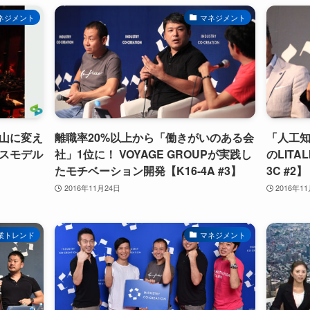
ネジメント
マネジメント
山に変え
離職率20%以上から「働きがいのある会
「人工
スモデル
社」1位に！ VOYAGE GROUPが実践し
のLITA
たモチベーション開発【K16-4A #3】
3C #2】
2016年11月24日
2016年1
業トレンド
マネジメント