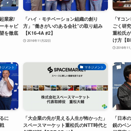
起業家/
「ハイ・モチベーション組織の創り
「Yコン
ーキャピ
方」”働きがいのある会社”の取り組み
ごく研
望を徹底
【K16-4A #2】
重松氏
け方【BB
2016年11月22日
2016年1
ネジメント
マネジメント
るに
「大企業の先が見える人生が怖かった」
「日本
戦
スペースマーケット重松氏のNTT時代と
鋭のベ