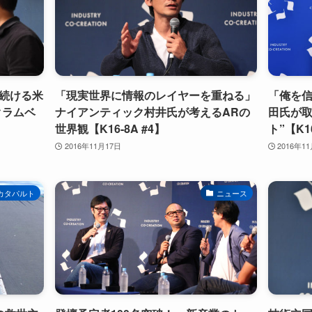
続ける米
「現実世界に情報のレイヤーを重ねる」
「俺を
クラムベ
ナイアンティック村井氏が考えるARの
田氏が取
】
世界観【K16-8A #4】
ト”【K16
2016年11月17日
2016年1
カタパルト
ニュース