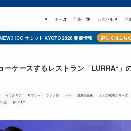
ホーム
記事一覧
カタパルト
開
NEW】ICC サミット KYOTO 2026 開催情報
詳しくはこち
ョーケースするレストラン「LURRA°」
イラルギア
サマリー
シンクロ
一休
変態美食家
大人の教養シリーズ
川 誠
食べログ