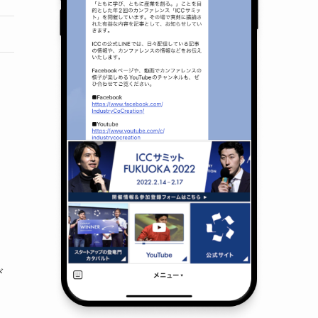
、
び
て