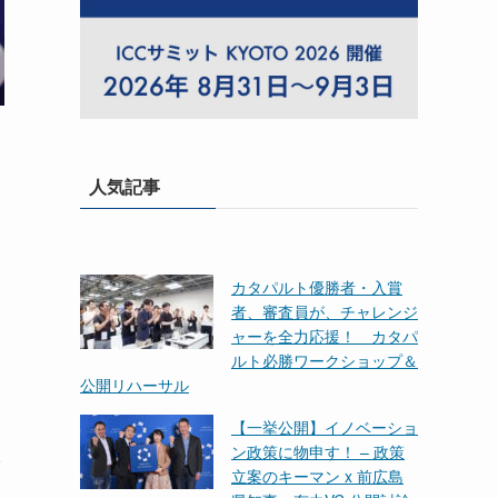
人気記事
カタパルト優勝者・入賞
者、審査員が、チャレンジ
ャーを全力応援！ カタパ
ルト必勝ワークショップ＆
公開リハーサル
【一挙公開】イノベーショ
ン政策に物申す！ – 政策
立案のキーマン x 前広島