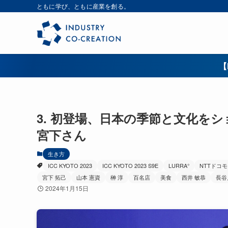
ともに学び、ともに産業を創る。
【
3. 初登場、日本の季節と文化をシ
宮下さん
生き方
ICC KYOTO 2023
ICC KYOTO 2023 S9E
LURRA°
NTTドコモ
宮下 拓己
山本 憲資
榊 淳
百名店
美食
西井 敏恭
長谷
2024年1月15日