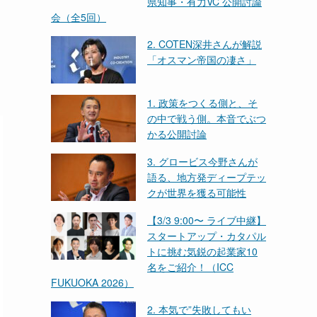
県知事・有力VC 公開討論
会（全5回）
2. COTEN深井さんが解説
「オスマン帝国の凄さ」
1. 政策をつくる側と、そ
の中で戦う側。本音でぶつ
かる公開討論
3. グロービス今野さんが
語る、地方発ディープテッ
クが世界を獲る可能性
【3/3 9:00〜 ライブ中継】
スタートアップ・カタパル
トに挑む気鋭の起業家10
名をご紹介！（ICC
FUKUOKA 2026）
2. 本気で”失敗してもい