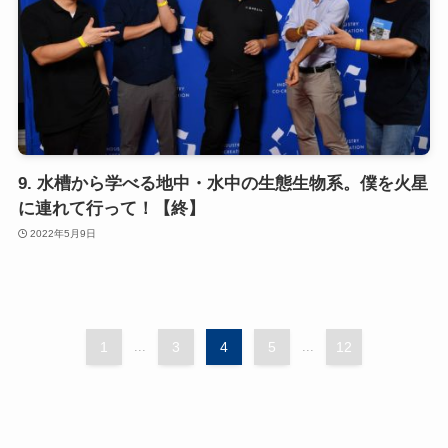
9. 水槽から学べる地中・水中の生態生物系。僕を火星
に連れて行って！【終】
2022年5月9日
1
...
3
4
5
...
12