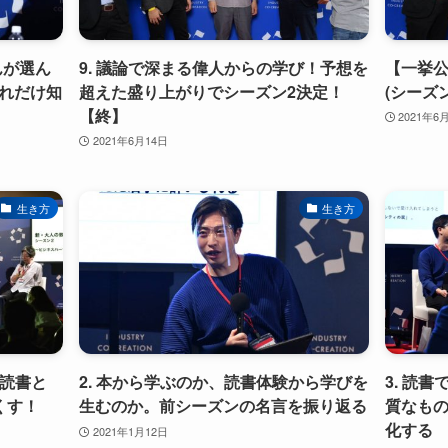
んが選ん
9. 議論で深まる偉人からの学び！予想を
【一挙公
れだけ知
超えた盛り上がりでシーズン2決定！
(シーズン
【終】
2021年6
2021年6月14日
生き方
生き方
の読書と
2. 本から学ぶのか、読書体験から学びを
3. 読
くす！
生むのか。前シーズンの名言を振り返る
質なも
化する
2021年1月12日