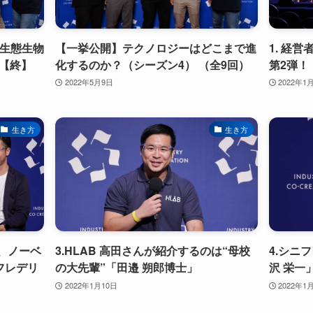
の生態生物
【一挙公開】テクノロジーはどこまで進
1. 経
【終】
化するのか？（シーズン4） （全9回）
第2弾！
2022年5月9日
2022年1
生き方
生き方
、ノーベ
3.HLAB 高田さんが紹介するのは“母校
4.シニ
フレデリ
の大先輩”「田邉 朔郎博士」
沢 栄一
2022年1月10日
2022年1