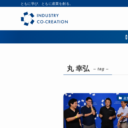
ともに学び、ともに産業を創る。
【
丸 幸弘
– tag –
産