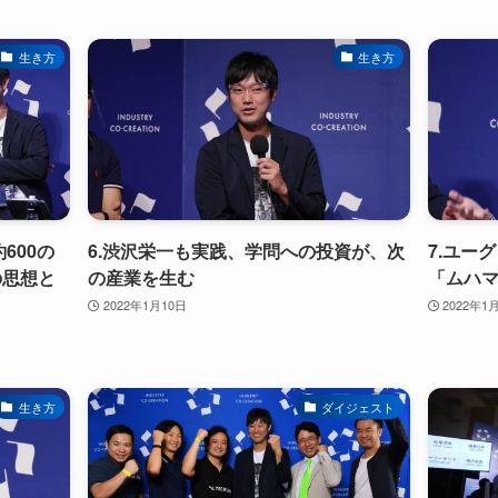
生き方
生き方
600の
6.渋沢栄一も実践、学問への投資が、次
7.ユー
の思想と
の産業を生む
「ムハ
2022年1月10日
2022年1
生き方
ダイジェスト