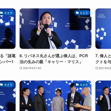
生き方
生き方
える「諸葛
6. リバネス丸さんが選ぶ偉人は、PCR
7. 偉
ンバー1
法の生みの親「キャリー・マリス」
クトを
2021年6月14日
2021年6
生き方
生き方