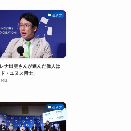
生き方
グレナ出雲さんが選んだ偉人は
マド・ユヌス博士」
月10日
生き方