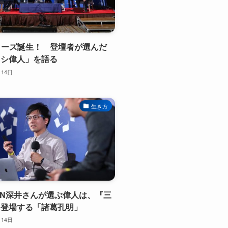
シリーズ誕生！ 登壇者が選んだ
オシ偉人」を語る
月14日
生き方
OTEN深井さんが選ぶ偉人は、『三
に登場する「諸葛孔明」
月14日