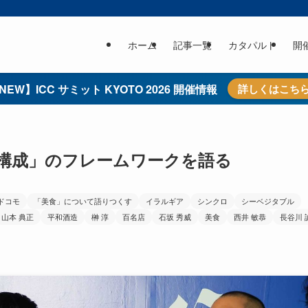
ホーム
記事一覧
カタパルト
開
NEW】ICC サミット KYOTO 2026 開催情報
詳しくはこち
「構成」のフレームワークを語る
Tドコモ
「美食」について語りつくす
イラルギア
シンクロ
シーベジタブル
山本 典正
平和酒造
榊 淳
百名店
石坂 秀威
美食
西井 敏恭
長谷川 