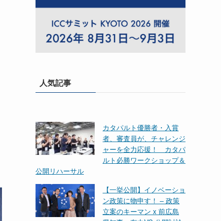
人気記事
カタパルト優勝者・入賞
者、審査員が、チャレンジ
ャーを全力応援！ カタパ
ルト必勝ワークショップ＆
公開リハーサル
【一挙公開】イノベーショ
ン政策に物申す！ – 政策
立案のキーマン x 前広島