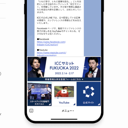
⑧
び
ま