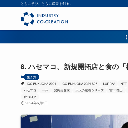
ともに学び、ともに産業を創る。
【
8. ハセマコ、新規開拓店と食の
生き方
ICC FUKUOKA 2024
ICC FUKUOKA 2024 S9F
LURRA°
NT
ハセマコ
一休
変態美食家
大人の教養シリーズ
宮下 拓己
食べログ
2024年6月3日