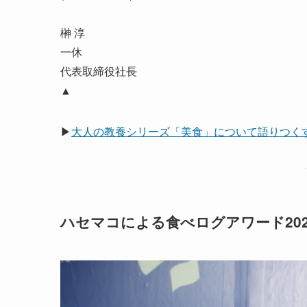
榊 淳
一休
代表取締役社長
▲
▶
大人の教養シリーズ「美食」について語りつくす
ハセマコによる食べログアワード20