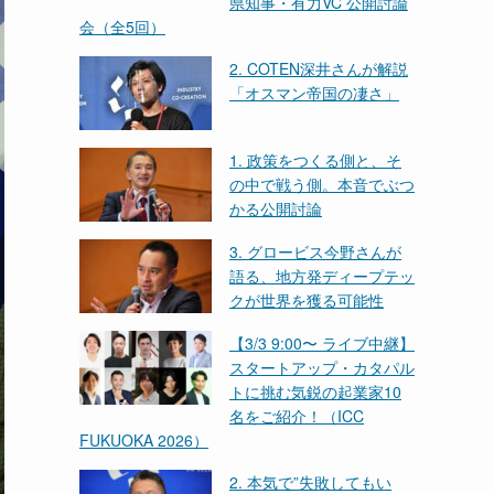
県知事・有力VC 公開討論
会（全5回）
2. COTEN深井さんが解説
「オスマン帝国の凄さ」
1. 政策をつくる側と、そ
の中で戦う側。本音でぶつ
かる公開討論
3. グロービス今野さんが
語る、地方発ディープテッ
クが世界を獲る可能性
【3/3 9:00〜 ライブ中継】
スタートアップ・カタパル
トに挑む気鋭の起業家10
名をご紹介！（ICC
FUKUOKA 2026）
2. 本気で”失敗してもい