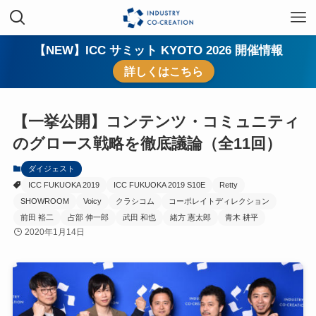
【NEW】ICC サミット KYOTO 2026 開催情報
詳しくはこちら
【一挙公開】コンテンツ・コミュニティ
のグロース戦略を徹底議論（全11回）
ダイジェスト
ICC FUKUOKA 2019
ICC FUKUOKA 2019 S10E
Retty
SHOWROOM
Voicy
クラシコム
コーポレイトディレクション
前田 裕二
占部 伸一郎
武田 和也
緒方 憲太郎
青木 耕平
2020年1月14日