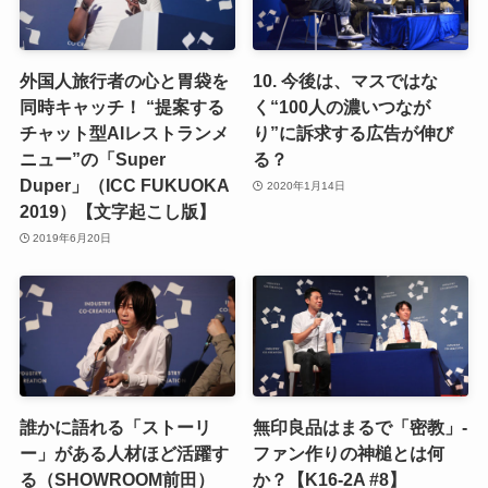
外国人旅行者の心と胃袋を
10. 今後は、マスではな
同時キャッチ！ “提案する
く“100人の濃いつなが
チャット型AIレストランメ
り”に訴求する広告が伸び
ニュー”の「Super
る？
Duper」（ICC FUKUOKA
2020年1月14日
2019）【文字起こし版】
2019年6月20日
誰かに語れる「ストーリ
無印良品はまるで「密教」-
ー」がある人材ほど活躍す
ファン作りの神槌とは何
る（SHOWROOM前田）
か？【K16-2A #8】