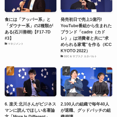
食には「アッパー系」と
発売初日で売上1億円!
「ダウナー系」の2種類が
YouTube番組から生まれた
ある(石川善樹)【F17-7D
ブランド「cadre（カド
#3】
レ）」は消費者と共に“求
められる家電”を作る（ICC
マネジメント
KYOTO 2022）
D2C & サブスク カタパルト
6. 楽天 北川さんがビジネス
2.100人の組織で毎年40人
マンに読んでほしい名著論
が退職、グッドパッチの組
文「More Is Different」
織崩壊