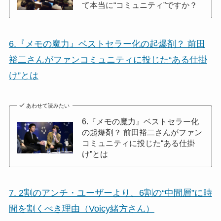
て本当に“コミュニティ”ですか？
6.『メモの魔力』ベストセラー化の起爆剤？ 前田
裕二さんがファンコミュニティに投じた“ある仕掛
け”とは
あわせて読みたい
6.『メモの魔力』ベストセラー化
の起爆剤？ 前田裕二さんがファン
コミュニティに投じた“ある仕掛
け”とは
7. 2割のアンチ・ユーザーより、6割の“中間層”に時
間を割くべき理由（Voicy緒方さん）