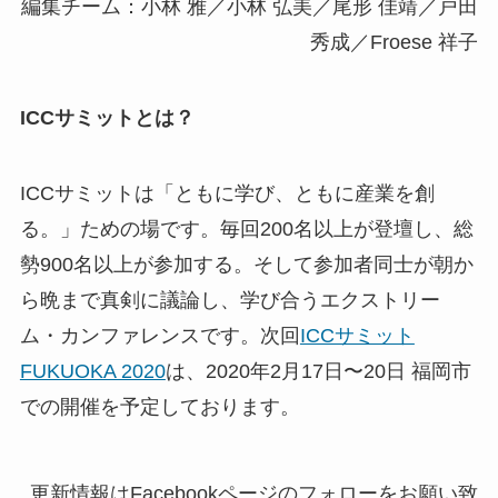
編集チーム：小林 雅／小林 弘美／尾形 佳靖／戸田
秀成／Froese 祥子
ICCサミットとは？
ICCサミットは「ともに学び、ともに産業を創
る。」ための場です。毎回200名以上が登壇し、総
勢900名以上が参加する。そして参加者同士が朝か
ら晩まで真剣に議論し、学び合うエクストリー
ム・カンファレンスです。
次回
ICCサミット
FUKUOKA 2020
は、2020年2月17日〜20日 福岡市
での開催を予定しております。
更新情報はFacebookページのフォローをお願い致