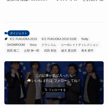
ダイジェスト
ICC FUKUOKA 2019
ICC FUKUOKA 2019 S10E
Retty
SHOWROOM
Voicy
クラシコム
コーポレイトディレクション
前田 裕二
占部 伸一郎
武田 和也
緒方 憲太郎
青木 耕平
この記事が気に入ったら
いいね または フォローしてね！