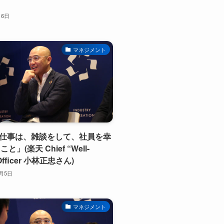
】
月6日
マネジメント
の仕事は、雑談をして、社員を幸
」(楽天 Chief “Well-
 Officer 小林正忠さん)
1月5日
マネジメント