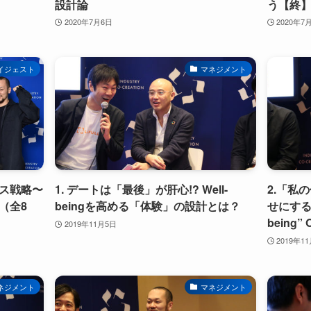
設計論
う【終
2020年7月6日
2020年7
イジェスト
マネジメント
ス戦略〜
1. デートは「最後」が肝心!? Well-
2.「私
（全8
beingを高める「体験」の設計とは？
せにすること
being”
2019年11月5日
2019年1
ネジメント
マネジメント