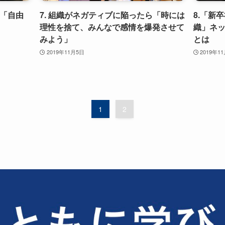
い「自由
7. 組織がネガティブに陥ったら「時には
8.「新
理性を捨て、みんなで感情を爆発させて
織」ネ
みよう」
とは
2019年11月5日
2019年1
1
2