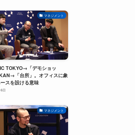
マネジメント
BRIC TOKYO→「デモショッ
KAN→「台所」。オフィスに象
ペースを設ける意味
月6日
マネジメント