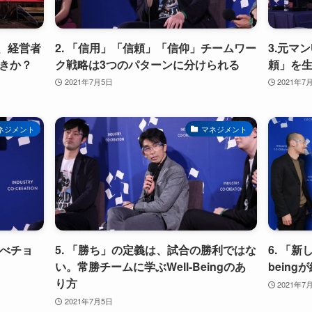
、経営者
2. 「信用」「信頼」「信仰」チームワー
3.元マ
べきか？
ク戦略は3つのパターンに分けられる
頼」を
2021年7月5日
2021年7
ネジメント
マネジメント
食べチョ
5. 「勝ち」の定義は、試合の勝利ではな
6. 「新
い。常勝チームに学ぶWell-Beingのあ
bein
り方
2021年7
2021年7月5日