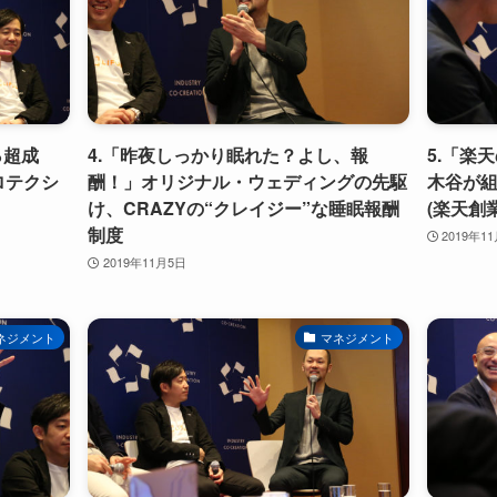
％超成
4.「昨夜しっかり眠れた？よし、報
5.「楽
ロテクシ
酬！」オリジナル・ウェディングの先駆
木谷が
け、CRAZYの“クレイジー”な睡眠報酬
(楽天創
制度
2019年1
2019年11月5日
ネジメント
マネジメント