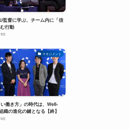
ンU監督に学ぶ、チーム内に「信
生む行動
月5日
マネジメント
しい働き方」の時代は、Well-
gが組織の進化の鍵となる【終】
月5日