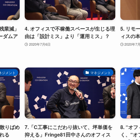
で残業減」
4. オフィスで不稼働スペースが生じる理
5. リ
リーダムア
由は「設計ミス」より「運用ミス」？
ィスの
2020年7月6日
2020年7
ネジメント
マネジメント
に散りばめ
7.「C工事にこだわり抜いて、坪単価を
8. “
れる
抑える」Fringe81田中さんのオフィス
く、“オ