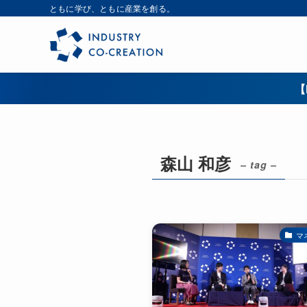
ともに学び、ともに産業を創る。
【
森山 和彦
– tag –
マ